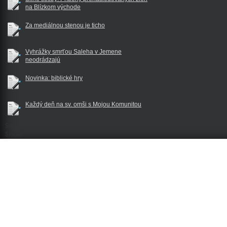
na Blízkom východe
Za mediálnou stenou je ticho
Vyhrážky smrťou Saleha v Jemene
neodrádzajú
Novinka: biblické hry
Každý deň na sv. omši s Mojou Komunitou
$reklama
$footer