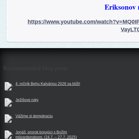
Eriksonov 
https://www.youtube.com/watch?v=MQ0I
VayLT
$reklama
Recommended blog posts
4. ročník Behu Kalváriou 2026 sa blíži!
Ježišove ruky
Vážime si demokraciu
Jonáš, prorok bojujúci s Božím
milosrdenstvom. (24.7. – 27.7. 2025)