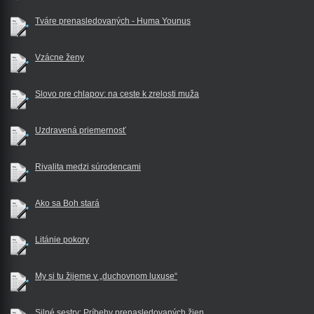
Tváre prenasledovaných - Huma Younus
Vzácne ženy
Slovo pre chlapov: na ceste k zrelosti muža
Uzdravená priemernosť
Rivalita medzi súrodencami
Ako sa Boh stará
Litánie pokory
My si tu žijeme v „duchovnom luxuse“
Silné sestry: Príbehy prenasledovaných žien